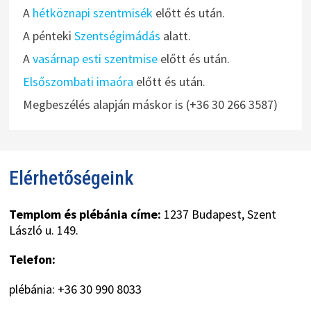
A
hétköznapi szentmisék
előtt és után.
A pénteki
Szentségimádás
alatt.
A
vasárnap esti szentmise
előtt és után.
Elsőszombati imaóra
előtt és után.
Megbeszélés alapján máskor is (+36 30 266 3587)
Elérhetőségeink
Templom és plébánia címe:
1237 Budapest, Szent
László u. 149.
Telefon:
plébánia: +36 30 990 8033