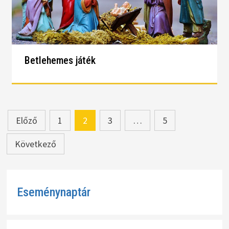
Betlehemes játék
Bejegyzések
Előző
1
2
3
…
5
lapozása
Következő
Eseménynaptár