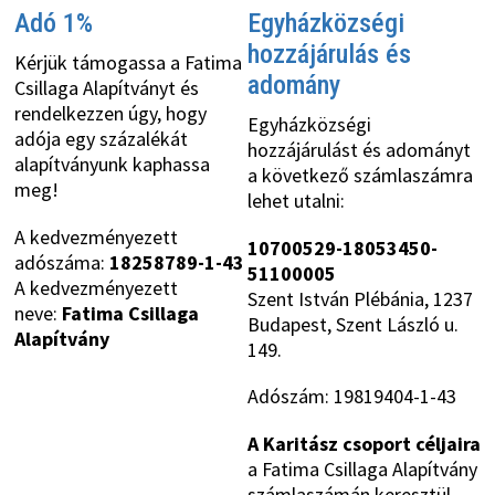
Adó 1%
Egyházközségi
hozzájárulás és
Kérjük támogassa a Fatima
adomány
Csillaga Alapítványt és
rendelkezzen úgy, hogy
Egyházközségi
adója egy százalékát
hozzájárulást és adományt
alapítványunk kaphassa
a következő számlaszámra
meg!
lehet utalni:
A kedvezményezett
10700529-18053450-
adószáma:
18258789-1-43
51100005
A kedvezményezett
Szent István Plébánia, 1237
neve:
Fatima Csillaga
Budapest, Szent László u.
Alapítvány
149.
Adószám: 19819404-1-43
A Karitász csoport céljaira
a Fatima Csillaga Alapítvány
számlaszámán keresztül