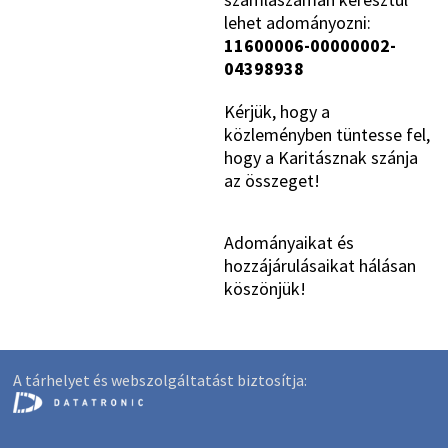
lehet adományozni:
11600006-00000002-
04398938
Kérjük, hogy a
közleményben tüntesse fel,
hogy a Karitásznak szánja
az összeget!
Adományaikat és
hozzájárulásaikat hálásan
köszönjük!
A tárhelyet és webszolgáltatást biztosítja: