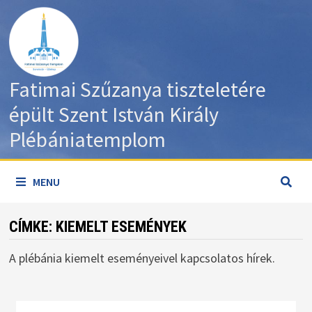
Skip
to
content
Fatimai Szűzanya tiszteletére
épült Szent István Király
Plébániatemplom
MENU
CÍMKE:
KIEMELT ESEMÉNYEK
A plébánia kiemelt eseményeivel kapcsolatos hírek.