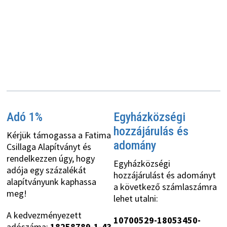
Adó 1%
Egyházközségi
hozzájárulás és
Kérjük támogassa a Fatima
adomány
Csillaga Alapítványt és
rendelkezzen úgy, hogy
Egyházközségi
adója egy százalékát
hozzájárulást és adományt
alapítványunk kaphassa
a következő számlaszámra
meg!
lehet utalni:
A kedvezményezett
10700529-18053450-
adószáma:
18258789-1-43