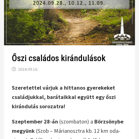
Őszi családos kirándulások
2024.09.16.
Szeretettel várjuk a hittanos gyerekeket
családjukkal, barátaikkal együtt egy őszi
kirándulás sorozatra!
Szeptember 28-án
(szombaton) a
Börzsönybe
megyünk
(Szob – Márianosztra kb. 12 km oda-