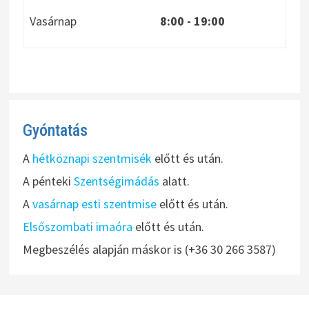
Vasárnap
8:00
- 19:00
Gyóntatás
A
hétköznapi szentmisék
előtt és után.
A pénteki
Szentségimádás
alatt.
A
vasárnap esti szentmise
előtt és után.
Elsőszombati imaóra
előtt és után.
Megbeszélés alapján máskor is (+36 30 266 3587)