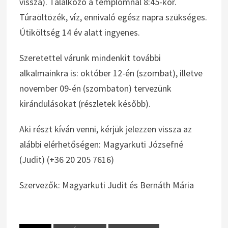
vissza). Találkozó a templomnál 8:45-kor.
Túraöltözék, víz, ennivaló egész napra szükséges.
Útiköltség 14 év alatt ingyenes.
Szeretettel várunk mindenkit további
alkalmainkra is: október 12-én (szombat), illetve
november 09-én (szombaton) tervezünk
kirándulásokat (részletek később).
Aki részt kíván venni, kérjük jelezzen vissza az
alábbi elérhetőségen: Magyarkuti Józsefné
(Judit) (+36 20 205 7616)
Szervezők: Magyarkuti Judit és Bernáth Mária