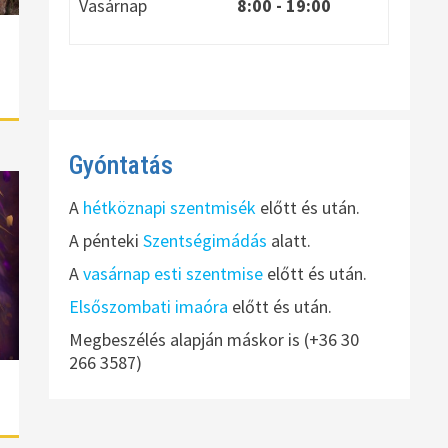
Vasárnap
8:00
- 19:00
Gyóntatás
A
hétköznapi szentmisék
előtt és után.
A pénteki
Szentségimádás
alatt.
A
vasárnap esti szentmise
előtt és után.
Elsőszombati imaóra
előtt és után.
Megbeszélés alapján máskor is (+36 30
266 3587)