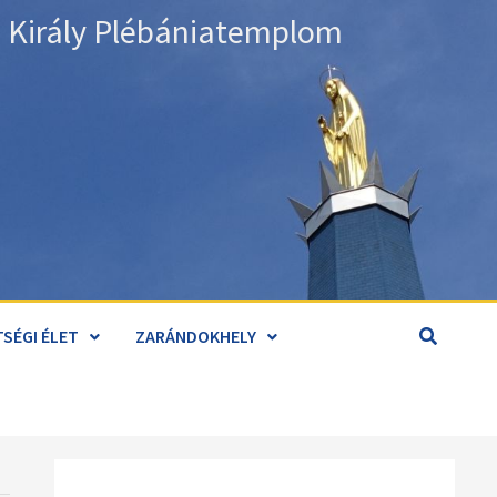
án Király Plébániatemplom
SÉGI ÉLET
ZARÁNDOKHELY