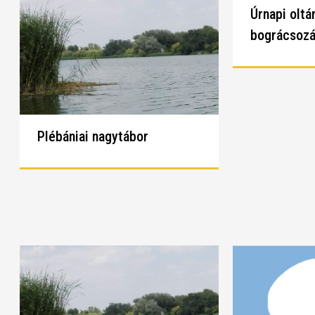
Úrnapi oltá
bográcsoz
Plébániai nagytábor