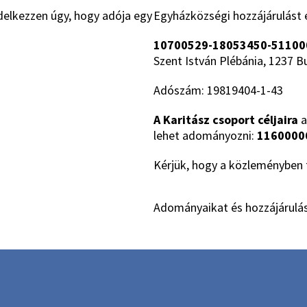
delkezzen úgy, hogy adója egy
Egyházközségi hozzájárulást 
10700529-18053450-51100
Szent István Plébánia, 1237 B
Adószám: 19819404-1-43
A Karitász csoport céljaira
a
lehet adományozni:
1160000
Kérjük, hogy a közleményben t
Adományaikat és hozzájárulás