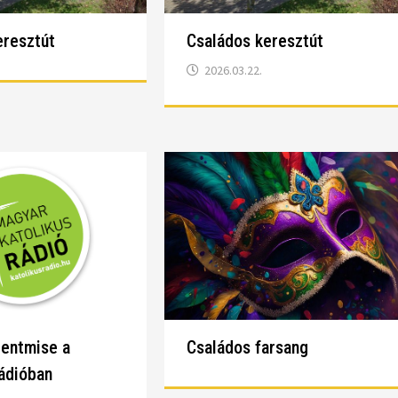
eresztút
Családos keresztút
2026.03.22.
zentmise a
Családos farsang
ádióban