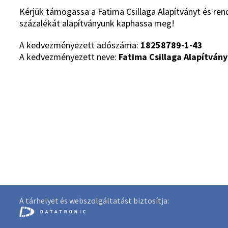
Kérjük támogassa a Fatima Csillaga Alapítványt és ren
százalékát alapítványunk kaphassa meg!
A kedvezményezett adószáma:
18258789-1-43
A kedvezményezett neve:
Fatima Csillaga Alapítvány
A tárhelyet és webszolgáltatást biztosítja: