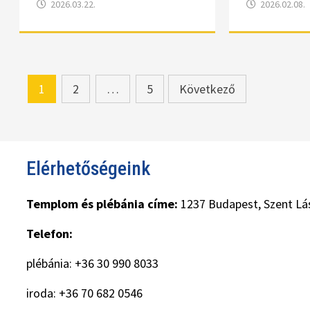
2026.03.22.
2026.02.08.
Bejegyzések
1
2
…
5
Következő
lapozása
Elérhetőségeink
Templom és plébánia címe:
1237 Budapest, Szent Lás
Telefon:
plébánia: +36 30 990 8033
iroda: +36 70 682 0546