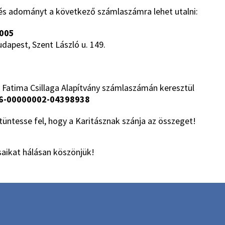
és adományt a következő számlaszámra lehet utalni:
005
udapest, Szent László u. 149.
 Fatima Csillaga Alapítvány számlaszámán keresztül
6-00000002-04398938
üntesse fel, hogy a Karitásznak szánja az összeget!
aikat hálásan köszönjük!