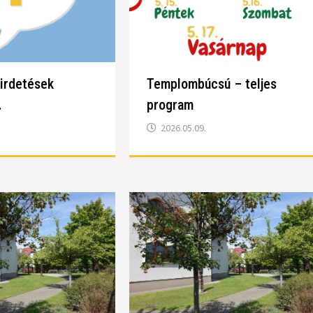
hirdetések
Templombúcsú – teljes
.
program
2026.05.09.