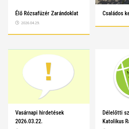
Élő Rózsafüzér Zarándoklat
Családos k
2026.04.29.
Vasárnapi hirdetések
Délelőtti s
2026.03.22.
Katolikus R