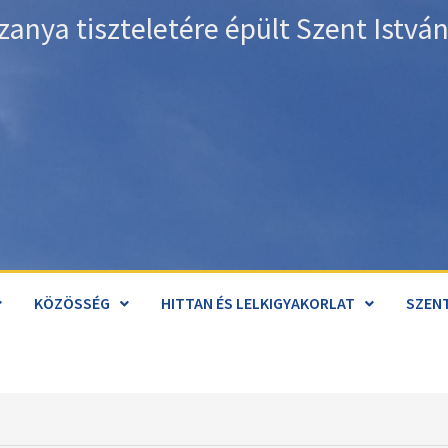
zanya tiszteletére épült Szent Istv
KÖZÖSSÉG
HITTAN ÉS LELKIGYAKORLAT
SZENT