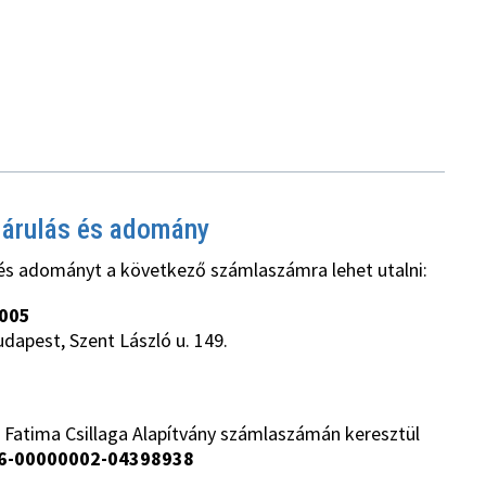
járulás és adomány
és adományt a következő számlaszámra lehet utalni:
005
udapest, Szent László u. 149.
 Fatima Csillaga Alapítvány számlaszámán keresztül
6-00000002-04398938