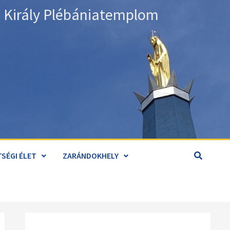
án Király Plébániatemplom
SÉGI ÉLET
ZARÁNDOKHELY