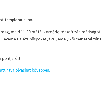
nkat templomunkba.
k meg, majd 11:00 órától kezdődő rózsafüzér imádságot,
s Levente Balázs püspökatyával, amely körmenettel zárul.
 pontjáról!
attintva olvashat bővebben.