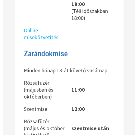
19:00
(Téli időszakban
18:00)
Online
miseközvetítés
Zarándokmise
Minden hónap 13-át követő vasárnap
Rózsafüzér
(májusban és
11:00
októberben)
Szentmise
12:00
Rózsafüzér
(május és október
szentmise után