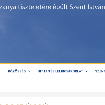
zanya tiszteletére épült Szent Istv
KÖZÖSSÉG
HITTAN ÉS LELKIGYAKORLAT
SZENT