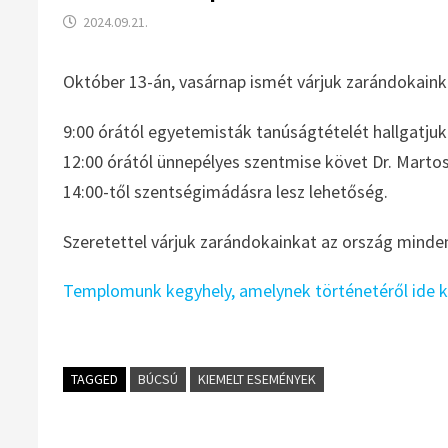
2024.09.21.
Október 13-án, vasárnap ismét várjuk zarándokai
9:00 órától egyetemisták tanúságtételét hallgatju
12:00 órától ünnepélyes szentmise követ Dr. Marto
14:00-től szentségimádásra lesz lehetőség.
Szeretettel várjuk zarándokainkat az ország minden
Templomunk kegyhely, amelynek történetéről ide k
TAGGED
BÚCSÚ
KIEMELT ESEMÉNYEK