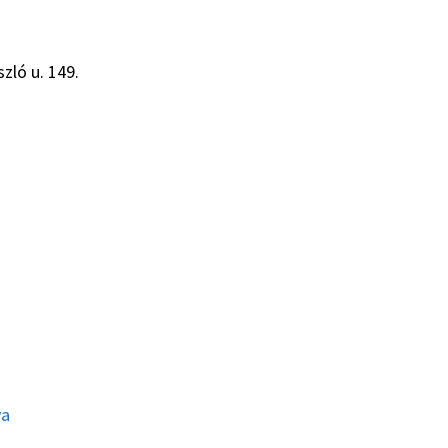
zló u. 149.
ya