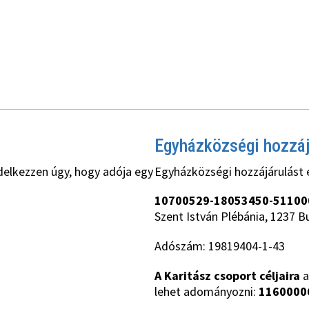
Egyházközségi hozzá
delkezzen úgy, hogy adója egy
Egyházközségi hozzájárulást 
10700529-18053450-51100
Szent István Plébánia, 1237 B
Adószám: 19819404-1-43
A Karitász csoport céljaira
a
lehet adományozni:
1160000