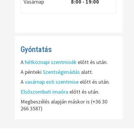
Vasárnap
8:00
- 19:00
Gyóntatás
A
hétköznapi szentmisék
előtt és után.
A pénteki
Szentségimádás
alatt.
A
vasárnap esti szentmise
előtt és után.
Elsőszombati imaóra
előtt és után.
Megbeszélés alapján máskor is (+36 30
266 3587)