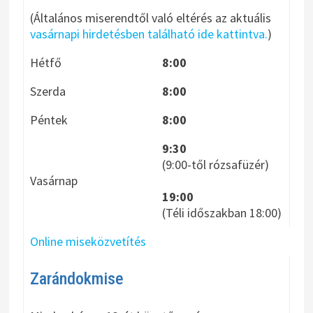
(Általános miserendtől való eltérés az aktuális
vasárnapi hirdetésben található ide kattintva.
)
Hétfő
8:00
Szerda
8:00
Péntek
8:00
9:30
(9:00-től rózsafüzér)
Vasárnap
19:00
(Téli időszakban 18:00)
Online miseközvetítés
Zarándokmise