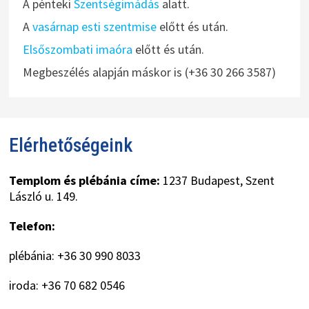
A pénteki
Szentségimádás
alatt.
A
vasárnap esti szentmise
előtt és után.
Elsőszombati imaóra
előtt és után.
Megbeszélés alapján máskor is (+36 30 266 3587)
Elérhetőségeink
Templom és plébánia címe:
1237 Budapest, Szent
László u. 149.
Telefon:
plébánia: +36 30 990 8033
iroda: +36 70 682 0546