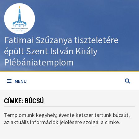
Skip
to
content
Fatimai Szűzanya tiszteletére
épült Szent István Király
Plébániatemplom
MENU
CÍMKE:
BÚCSÚ
Templomunk kegyhely, évente kétszer tartunk búcsút,
az aktuális információk jelölésére szolgál a cimke.