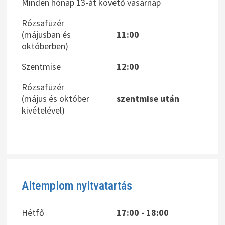
Minden hónap 13-át követő vasárnap
Rózsafüzér
(májusban és
11:00
októberben)
Szentmise
12:00
Rózsafüzér
(május és október
szentmise után
kivételével)
Altemplom nyitvatartás
Hétfő
17:00 - 18:00