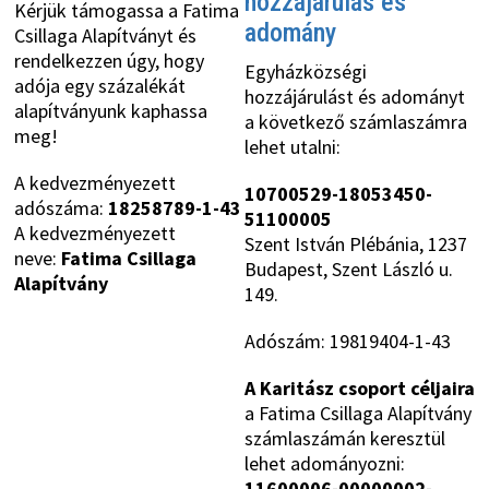
hozzájárulás és
Kérjük támogassa a Fatima
adomány
Csillaga Alapítványt és
rendelkezzen úgy, hogy
Egyházközségi
adója egy százalékát
hozzájárulást és adományt
alapítványunk kaphassa
a következő számlaszámra
meg!
lehet utalni:
A kedvezményezett
10700529-18053450-
adószáma:
18258789-1-43
51100005
A kedvezményezett
Szent István Plébánia, 1237
neve:
Fatima Csillaga
Budapest, Szent László u.
Alapítvány
149.
Adószám: 19819404-1-43
A Karitász csoport céljaira
a Fatima Csillaga Alapítvány
számlaszámán keresztül
lehet adományozni:
11600006-00000002-