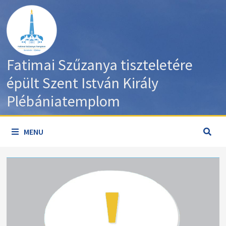
Skip
to
content
Fatimai Szűzanya tiszteletére
épült Szent István Király
Plébániatemplom
MENU