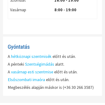
Szombat
16:00 - 19:00
Vasárnap
8:00
- 19:00
Gyóntatás
A
hétköznapi szentmisék
előtt és után.
A pénteki
Szentségimádás
alatt.
A
vasárnap esti szentmise
előtt és után.
Elsőszombati imaóra
előtt és után.
Megbeszélés alapján máskor is (+36 30 266 3587)