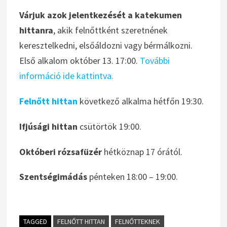
Várjuk azok jelentkezését a katekumen
hittanra
, akik felnőttként szeretnének
keresztelkedni, elsőáldozni vagy bérmálkozni.
Első alkalom október 13. 17:00.
További
információ ide kattintva.
Felnőtt hittan
következő alkalma hétfőn 19:30.
Ifjúsági hittan
csütörtök 19:00.
Októberi rózsafüzér
hétköznap 17 órától.
Szentségimádás
pénteken 18:00 – 19:00.
TAGGED
FELNŐTT HITTAN
FELNŐTTEKNEK