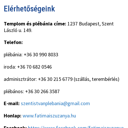
Elérhetőségeink
Templom és plébánia címe:
1237 Budapest, Szent
László u. 149.
Telefon:
plébánia: +36 30 990 8033
iroda: +36 70 682 0546
adminisztrátor: +36 30 215 6779 (szállás, terembérlés)
plébános: +36 30 266 3587
E-mail:
szentistvanplebania@gmail.com
Honlap:
www.fatimaiszuzanya.hu
Facebook:
https://www.facebook.com/fatimaiszuzanya