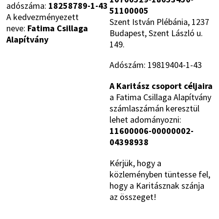
adószáma:
18258789-1-43
51100005
A kedvezményezett
Szent István Plébánia, 1237
neve:
Fatima Csillaga
Budapest, Szent László u.
Alapítvány
149.
Adószám: 19819404-1-43
A Karitász csoport céljaira
a Fatima Csillaga Alapítvány
számlaszámán keresztül
lehet adományozni:
11600006-00000002-
04398938
Kérjük, hogy a
közleményben tüntesse fel,
hogy a Karitásznak szánja
az összeget!