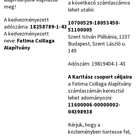
a következő számlaszámra
meg!
lehet utalni:
A kedvezményezett
10700529-18053450-
adószáma:
18258789-1-43
51100005
A kedvezményezett
Szent István Plébánia, 1237
neve:
Fatima Csillaga
Budapest, Szent László u.
Alapítvány
149.
Adószám: 19819404-1-43
A Karitász csoport céljaira
a Fatima Csillaga Alapítvány
számlaszámán keresztül
lehet adományozni:
11600006-00000002-
04398938
Kérjük, hogy a
közleményben tüntesse fel,