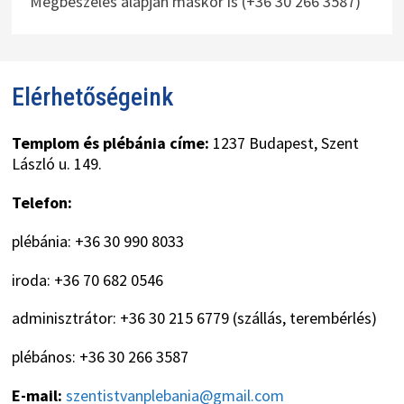
Megbeszélés alapján máskor is (+36 30 266 3587)
Elérhetőségeink
Templom és plébánia címe:
1237 Budapest, Szent
László u. 149.
Telefon:
plébánia: +36 30 990 8033
iroda: +36 70 682 0546
adminisztrátor: +36 30 215 6779 (szállás, terembérlés)
plébános: +36 30 266 3587
E-mail:
szentistvanplebania@gmail.com