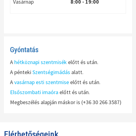
Vasárnap
8:00
- 19:00
Gyóntatás
A
hétköznapi szentmisék
előtt és után.
A pénteki
Szentségimádás
alatt.
A
vasárnap esti szentmise
előtt és után.
Elsőszombati imaóra
előtt és után.
Megbeszélés alapján máskor is (+36 30 266 3587)
Elérhetőségeink