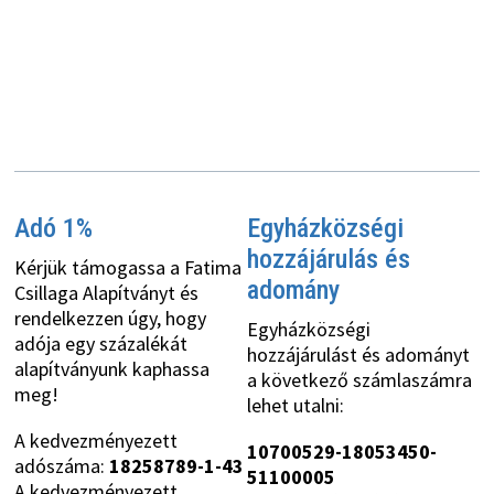
Adó 1%
Egyházközségi
hozzájárulás és
Kérjük támogassa a Fatima
adomány
Csillaga Alapítványt és
rendelkezzen úgy, hogy
Egyházközségi
adója egy százalékát
hozzájárulást és adományt
alapítványunk kaphassa
a következő számlaszámra
meg!
lehet utalni:
A kedvezményezett
10700529-18053450-
adószáma:
18258789-1-43
51100005
A kedvezményezett