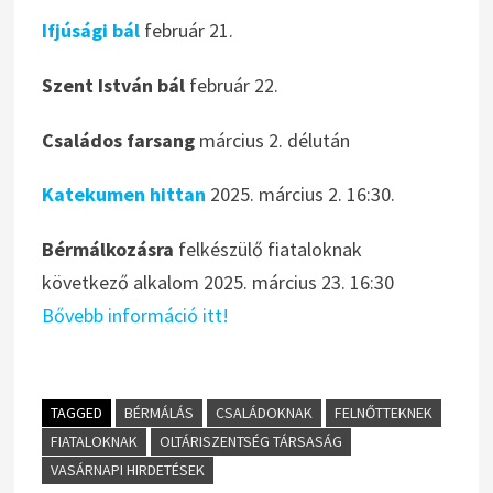
Ifjúsági bál
február 21.
Szent István bál
február 22.
Családos farsang
március 2. délután
Katekumen hittan
2025. március 2. 16:30.
Bérmálkozásra
felkészülő fiataloknak
következő alkalom 2025. március 23. 16:30
Bővebb információ itt!
TAGGED
BÉRMÁLÁS
CSALÁDOKNAK
FELNŐTTEKNEK
FIATALOKNAK
OLTÁRISZENTSÉG TÁRSASÁG
VASÁRNAPI HIRDETÉSEK