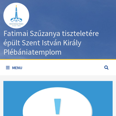
Skip
to
content
Fatimai Szűzanya tiszteletére
épült Szent István Király
Plébániatemplom
MENU