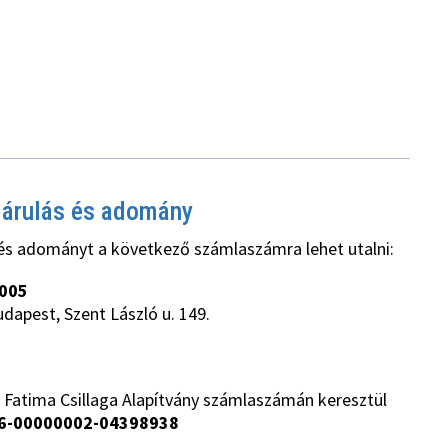
járulás és adomány
és adományt a következő számlaszámra lehet utalni:
005
udapest, Szent László u. 149.
 Fatima Csillaga Alapítvány számlaszámán keresztül
6-00000002-04398938