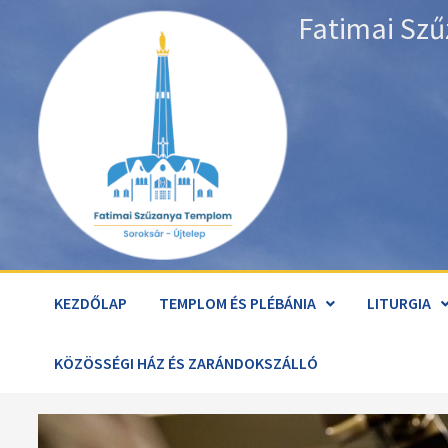
Skip
Fatimai Szű
to
content
KEZDŐLAP
TEMPLOM ÉS PLÉBÁNIA
LITURGIA
KÖZÖSSÉGI HÁZ ÉS ZARÁNDOKSZÁLLÓ