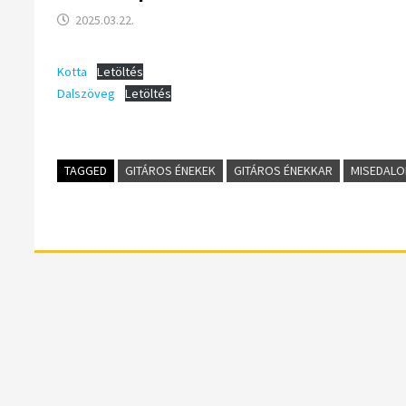
2025.03.22.
Kotta
Letöltés
Dalszöveg
Letöltés
TAGGED
GITÁROS ÉNEKEK
GITÁROS ÉNEKKAR
MISEDALO