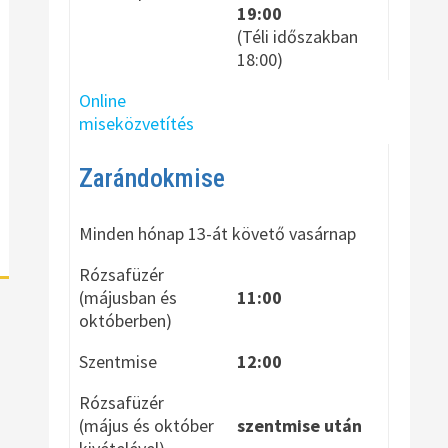
19:00
(Téli időszakban
18:00)
Online
miseközvetítés
Zarándokmise
Minden hónap 13-át követő vasárnap
Rózsafüzér
(májusban és
11:00
októberben)
Szentmise
12:00
Rózsafüzér
(május és október
szentmise után