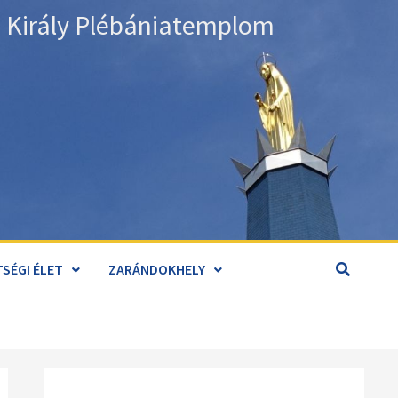
án Király Plébániatemplom
SÉGI ÉLET
ZARÁNDOKHELY