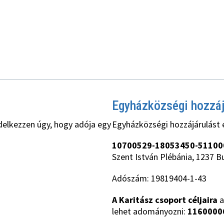
Egyházközségi hozzá
delkezzen úgy, hogy adója egy
Egyházközségi hozzájárulást 
10700529-18053450-51100
Szent István Plébánia, 1237 B
Adószám: 19819404-1-43
A Karitász csoport céljaira
a
lehet adományozni:
1160000