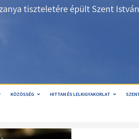
zanya tiszteletére épült Szent Istv
KÖZÖSSÉG
HITTAN ÉS LELKIGYAKORLAT
SZENT