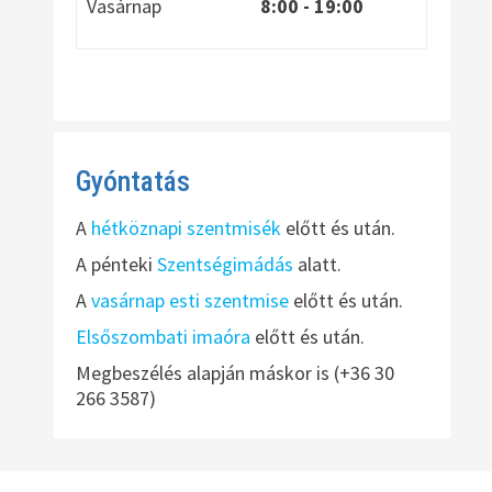
Vasárnap
8:00
- 19:00
Gyóntatás
A
hétköznapi szentmisék
előtt és után.
A pénteki
Szentségimádás
alatt.
A
vasárnap esti szentmise
előtt és után.
Elsőszombati imaóra
előtt és után.
Megbeszélés alapján máskor is (+36 30
266 3587)