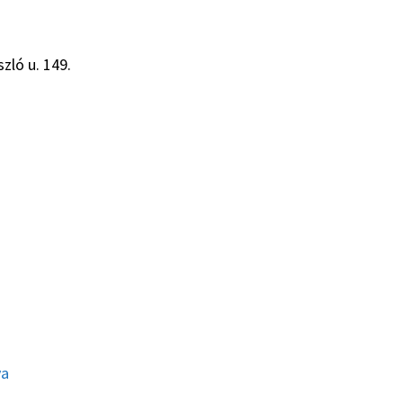
zló u. 149.
ya