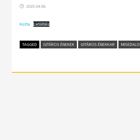
2025.04.06.
Kotta
Letöltés
TAGGED
GITÁROS ÉNEKEK
GITÁROS ÉNEKKAR
MISEDALO