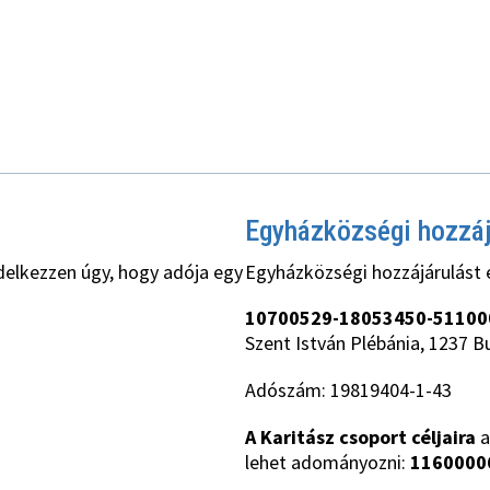
Egyházközségi hozzá
delkezzen úgy, hogy adója egy
Egyházközségi hozzájárulást 
10700529-18053450-51100
Szent István Plébánia, 1237 B
Adószám: 19819404-1-43
A Karitász csoport céljaira
a
lehet adományozni:
1160000