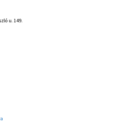
zló u. 149.
ya