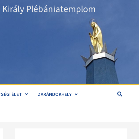
án Király Plébániatemplom
SÉGI ÉLET
ZARÁNDOKHELY