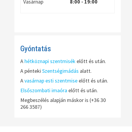
Vasárnap
8:00
- 19:00
Gyóntatás
A
hétköznapi szentmisék
előtt és után.
A pénteki
Szentségimádás
alatt.
A
vasárnap esti szentmise
előtt és után.
Elsőszombati imaóra
előtt és után.
Megbeszélés alapján máskor is (+36 30
266 3587)