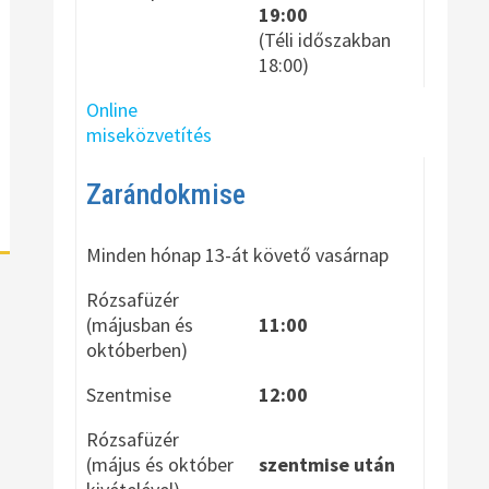
19:00
(Téli időszakban
18:00)
Online
miseközvetítés
Zarándokmise
Minden hónap 13-át követő vasárnap
Rózsafüzér
(májusban és
11:00
októberben)
Szentmise
12:00
Rózsafüzér
(május és október
szentmise után