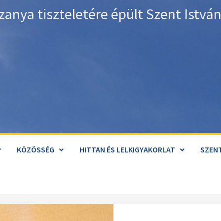
zanya tiszteletére épült Szent Istv
KÖZÖSSÉG
HITTAN ÉS LELKIGYAKORLAT
SZENT