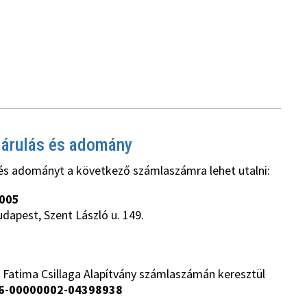
járulás és adomány
és adományt a következő számlaszámra lehet utalni:
005
udapest, Szent László u. 149.
 Fatima Csillaga Alapítvány számlaszámán keresztül
6-00000002-04398938