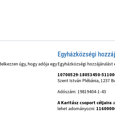
Egyházközségi hozzá
delkezzen úgy, hogy adója egy
Egyházközségi hozzájárulást 
10700529-18053450-51100
Szent István Plébánia, 1237 B
Adószám: 19819404-1-43
A Karitász csoport céljaira
a
lehet adományozni:
1160000