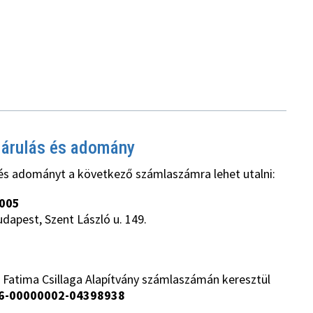
járulás és adomány
és adományt a következő számlaszámra lehet utalni:
005
udapest, Szent László u. 149.
 Fatima Csillaga Alapítvány számlaszámán keresztül
6-00000002-04398938