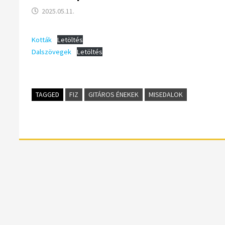
2025.05.11.
Kották
Letöltés
Dalszövegek
Letöltés
TAGGED
FIZ
GITÁROS ÉNEKEK
MISEDALOK