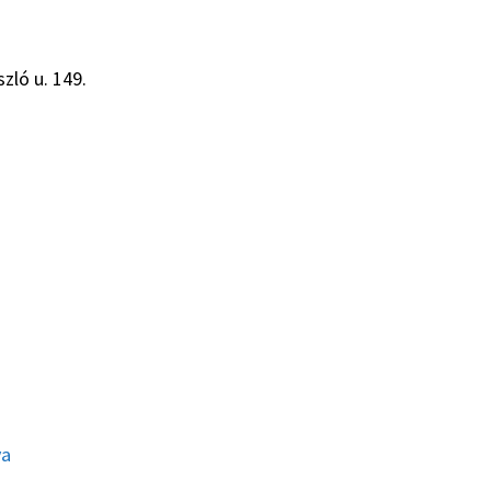
zló u. 149.
ya