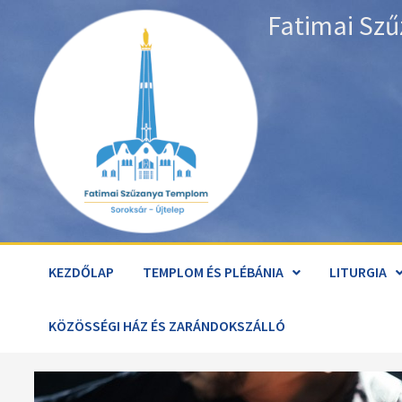
Skip
Fatimai Szű
to
content
KEZDŐLAP
TEMPLOM ÉS PLÉBÁNIA
LITURGIA
KÖZÖSSÉGI HÁZ ÉS ZARÁNDOKSZÁLLÓ