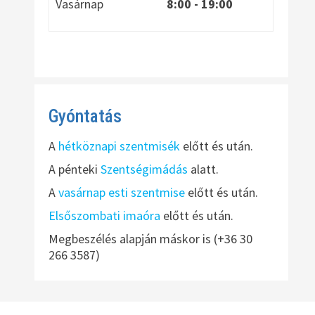
Vasárnap
8:00
- 19:00
Gyóntatás
A
hétköznapi szentmisék
előtt és után.
A pénteki
Szentségimádás
alatt.
A
vasárnap esti szentmise
előtt és után.
Elsőszombati imaóra
előtt és után.
Megbeszélés alapján máskor is (+36 30
266 3587)