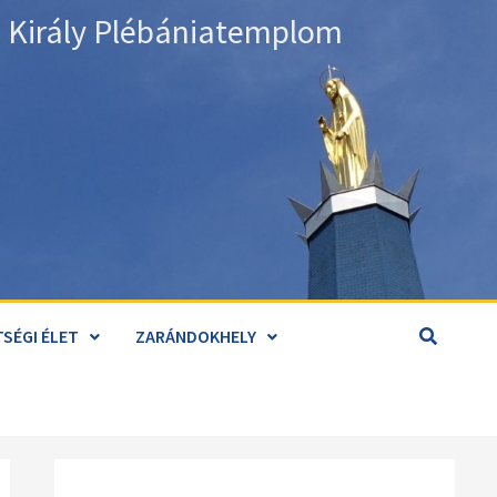
án Király Plébániatemplom
SÉGI ÉLET
ZARÁNDOKHELY