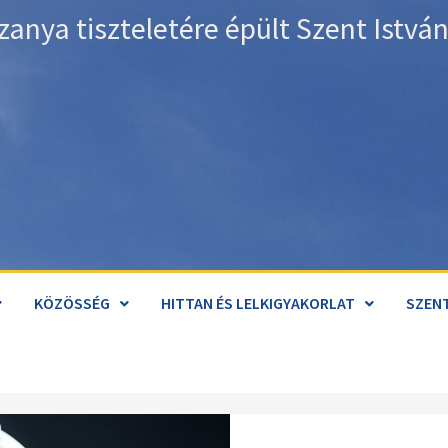
zanya tiszteletére épült Szent Istv
KÖZÖSSÉG
HITTAN ÉS LELKIGYAKORLAT
SZENT