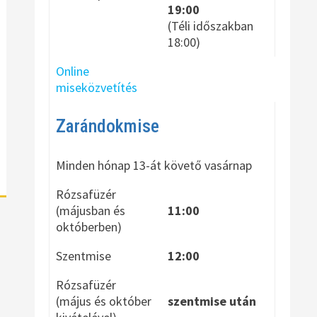
19:00
(Téli időszakban
18:00)
Online
miseközvetítés
Zarándokmise
Minden hónap 13-át követő vasárnap
Rózsafüzér
(májusban és
11:00
októberben)
Szentmise
12:00
Rózsafüzér
(május és október
szentmise után