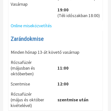
Vasárnap
19:00
(Téli időszakban 18:00)
Online miseközvetítés
Zarándokmise
Minden hónap 13-át követő vasárnap
Rózsafüzér
(májusban és
11:00
októberben)
Szentmise
12:00
Rózsafüzér
(május és október
szentmise után
kivételével)