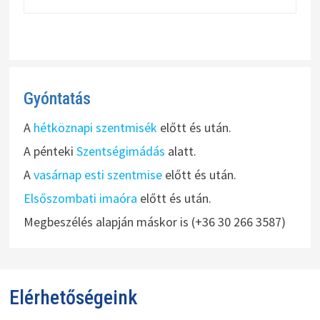
Gyóntatás
A
hétköznapi szentmisék
előtt és után.
A pénteki
Szentségimádás
alatt.
A
vasárnap esti szentmise
előtt és után.
Elsőszombati imaóra
előtt és után.
Megbeszélés alapján máskor is (+36 30 266 3587)
Elérhetőségeink