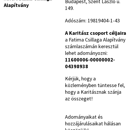
Budapest, Szent László u.
Alapítvány
149.
Adószám: 19819404-1-43
A Karitász csoport céljaira
a Fatima Csillaga Alapítvány
számlaszámán keresztül
lehet adományozni:
11600006-00000002-
04398938
Kérjük, hogy a
közleményben tüntesse fel,
hogy a Karitásznak szánja
az összeget!
Adományaikat és
hozzájárulásaikat hálásan