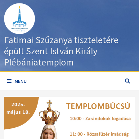
Skip
to
content
Fatimai Szűzanya tiszteletére
épült Szent István Király
Plébániatemplom
MENU