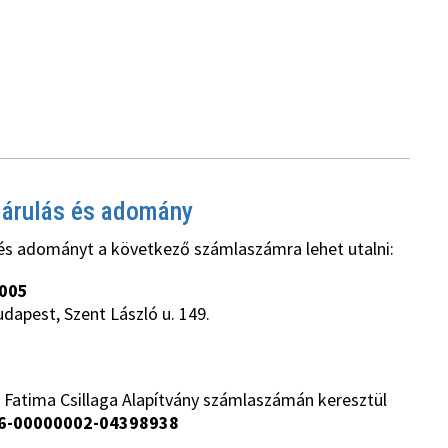
járulás és adomány
és adományt a következő számlaszámra lehet utalni:
005
udapest, Szent László u. 149.
 Fatima Csillaga Alapítvány számlaszámán keresztül
6-00000002-04398938