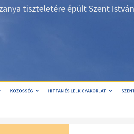
zanya tiszteletére épült Szent Istv
KÖZÖSSÉG
HITTAN ÉS LELKIGYAKORLAT
SZENT