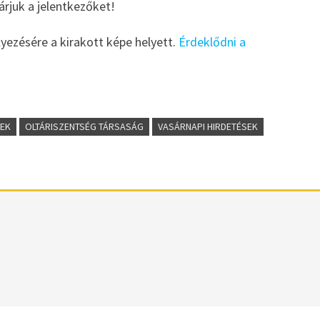
Várjuk a jelentkezőket!
yezésére a kirakott képe helyett.
Érdeklődni a
YEK
OLTÁRISZENTSÉG TÁRSASÁG
VASÁRNAPI HIRDETÉSEK