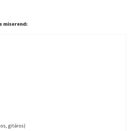
s miserend:
dos, gitáros)