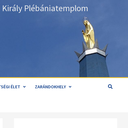
án Király Plébániatemplom
SÉGI ÉLET
ZARÁNDOKHELY