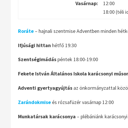
Vasárnap:
12:00
18:00 (téli
Roráte
– hajnali szentmise Adventben minden hétk
Ifjúsági hittan
hétfő 19:30
Szentségimádás
péntek 18:00-19:00
Fekete István Általános Iskola karácsonyi műso
Adventi gyertyagyújtás
az önkormányzattal közö
Zarándokmise
és rózsafüzér vasárnap 12:00
Munkatársak karácsonya
– plébániánk karácsonyi