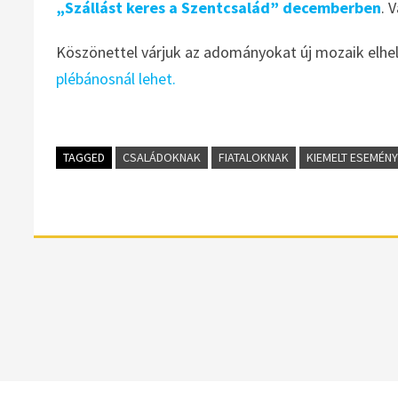
„Szállást keres a Szentcsalád” decemberben
. 
Köszönettel várjuk az adományokat új mozaik elhel
plébánosnál lehet.
TAGGED
CSALÁDOKNAK
FIATALOKNAK
KIEMELT ESEMÉN