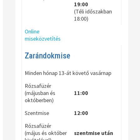
19:00
(Téli időszakban
18:00)
Online
miseközvetítés
Zarándokmise
Minden hónap 13-át követő vasárnap
Rózsafüzér
(májusban és
11:00
októberben)
Szentmise
12:00
Rózsafüzér
(május és október
szentmise után