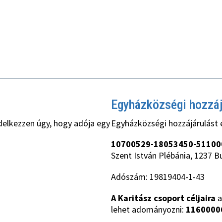
Egyházközségi hozzá
delkezzen úgy, hogy adója egy
Egyházközségi hozzájárulást 
10700529-18053450-51100
Szent István Plébánia, 1237 B
Adószám: 19819404-1-43
A Karitász csoport céljaira
a
lehet adományozni:
1160000