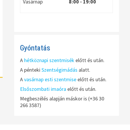
Vasárnap
8:00
- 19:00
Gyóntatás
A
hétköznapi szentmisék
előtt és után.
A pénteki
Szentségimádás
alatt.
A
vasárnap esti szentmise
előtt és után.
Elsőszombati imaóra
előtt és után.
Megbeszélés alapján máskor is (+36 30
266 3587)