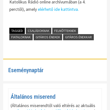
Katolikus Rádió online archívumában (a 4.
perctől), amely
elérhető ide kattintva.
TAGGED
CSALÁDOKNAK
FELNŐTTEKNEK
FIATALOKNAK
GITÁROS ÉNEKEK
GITÁROS ÉNEKKAR
Eseménynaptár
Általános miserend
(Általános miserendtől való eltérés az aktuális