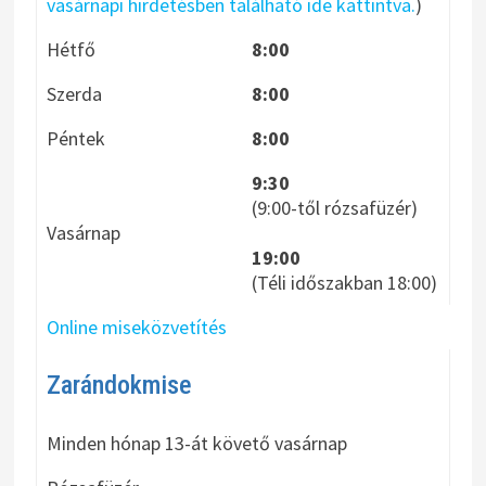
vasárnapi hirdetésben található ide kattintva.
)
Hétfő
8:00
Szerda
8:00
Péntek
8:00
9:30
(9:00-től rózsafüzér)
Vasárnap
19:00
(Téli időszakban 18:00)
Online miseközvetítés
Zarándokmise
Minden hónap 13-át követő vasárnap