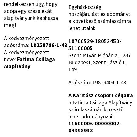
rendelkezzen úgy, hogy
Egyházközségi
adója egy százalékát
hozzájárulást és adományt
alapítványunk kaphassa
a következő számlaszámra
meg!
lehet utalni:
A kedvezményezett
10700529-18053450-
adószáma:
18258789-1-43
51100005
A kedvezményezett
Szent István Plébánia, 1237
neve:
Fatima Csillaga
Budapest, Szent László u.
Alapítvány
149.
Adószám: 19819404-1-43
A Karitász csoport céljaira
a Fatima Csillaga Alapítvány
számlaszámán keresztül
lehet adományozni:
11600006-00000002-
04398938