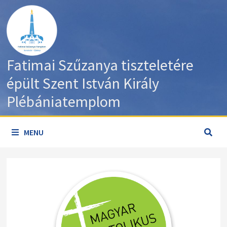
Skip
to
content
Fatimai Szűzanya tiszteletére
épült Szent István Király
Plébániatemplom
MENU