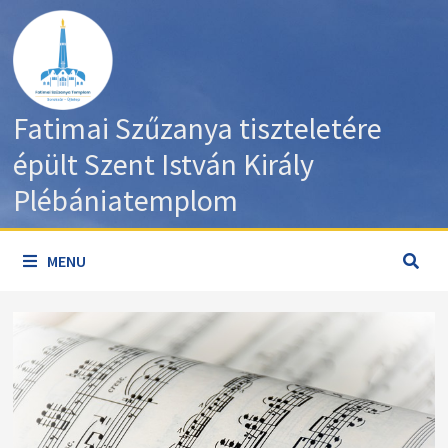
Skip
to
content
Fatimai Szűzanya tiszteletére
épült Szent István Király
Plébániatemplom
MENU