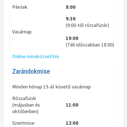
Péntek
8:00
9:30
(9:00-től rózsafüzér)
Vasárnap
19:00
(Téli időszakban 18:00)
Online miseközvetítés
Zarándokmise
Minden hónap 13-át követő vasárnap
Rózsafüzér
(májusban és
11:00
októberben)
Szentmise
12:00