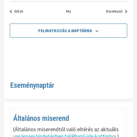
Események
Esemény
Előző
Ma
Következő
FELIRATKOZÁS A NAPTÁRRA
Eseménynaptár
Általános miserend
(Általános miserendtől való eltérés az aktuális
vasárnapi hirdetésben található ide kattintva.
)