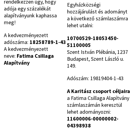
rendelkezzen úgy, hogy
Egyházközségi
adója egy százalékát
hozzájárulást és adományt
alapítványunk kaphassa
a következő számlaszámra
meg!
lehet utalni:
A kedvezményezett
10700529-18053450-
adószáma:
18258789-1-43
51100005
A kedvezményezett
Szent István Plébánia, 1237
neve:
Fatima Csillaga
Budapest, Szent László u.
Alapítvány
149.
Adószám: 19819404-1-43
A Karitász csoport céljaira
a Fatima Csillaga Alapítvány
számlaszámán keresztül
lehet adományozni:
11600006-00000002-
04398938