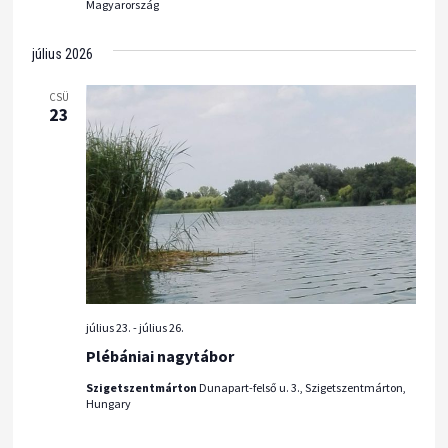
Magyarország
l
a
július 2026
s
CSÜ
23
z
t
á
s
július 23.
-
július 26.
Plébániai nagytábor
Szigetszentmárton
Dunapart-felső u. 3., Szigetszentmárton,
Hungary