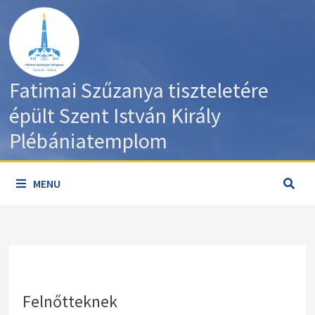
Skip
to
content
Fatimai Szűzanya tiszteletére
épült Szent István Király
Plébániatemplom
MENU
Felnőtteknek