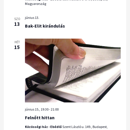
v
z
e
Magyarország
i
t
s
g
á
június 13.
SZO
é
13
á
Bak-Elit kirándulás
s
s
c
a
e
i
HÉT
.
15
ó
é
s
n
é
z
e
t
június 15., 19:30
-
21:00
v
Felnőtt hittan
á
Közösségi ház - Ebédlő
Szent László u. 149., Budapest,