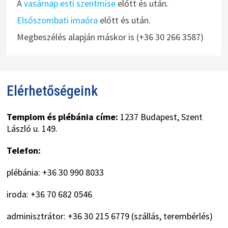
A
vasárnap esti szentmise
előtt és után.
Elsőszombati imaóra
előtt és után.
Megbeszélés alapján máskor is (+36 30 266 3587)
Elérhetőségeink
Templom és plébánia címe:
1237 Budapest, Szent
László u. 149.
Telefon:
plébánia: +36 30 990 8033
iroda: +36 70 682 0546
adminisztrátor: +36 30 215 6779 (szállás, terembérlés)