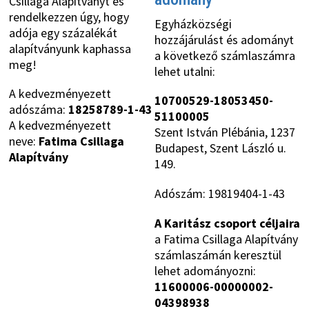
Csillaga Alapítványt és
rendelkezzen úgy, hogy
Egyházközségi
adója egy százalékát
hozzájárulást és adományt
alapítványunk kaphassa
a következő számlaszámra
meg!
lehet utalni:
A kedvezményezett
10700529-18053450-
adószáma:
18258789-1-43
51100005
A kedvezményezett
Szent István Plébánia, 1237
neve:
Fatima Csillaga
Budapest, Szent László u.
Alapítvány
149.
Adószám: 19819404-1-43
A Karitász csoport céljaira
a Fatima Csillaga Alapítvány
számlaszámán keresztül
lehet adományozni:
11600006-00000002-
04398938