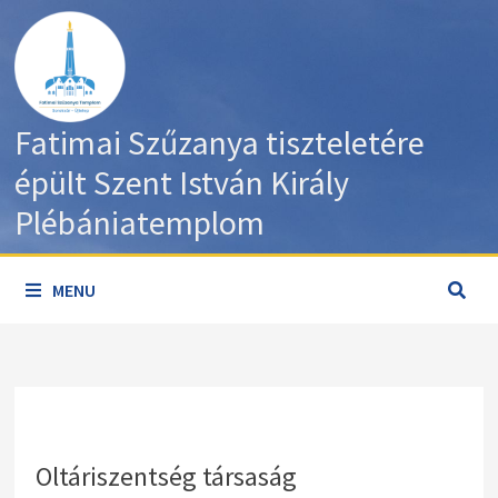
Skip
to
content
Fatimai Szűzanya tiszteletére
épült Szent István Király
Plébániatemplom
MENU
Oltáriszentség társaság