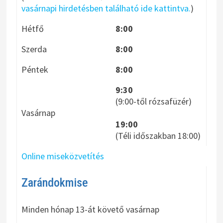
t
vasárnapi hirdetésben található ide kattintva.
)
v
Hétfő
8:00
á
Szerda
8:00
l
a
Péntek
8:00
s
9:30
z
(9:00-től rózsafüzér)
Vasárnap
t
19:00
á
(Téli időszakban 18:00)
s
Online miseközvetítés
Zarándokmise
Minden hónap 13-át követő vasárnap