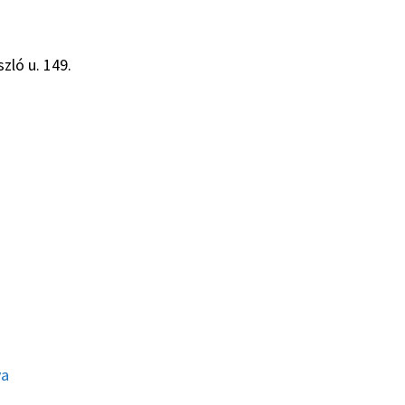
zló u. 149.
ya