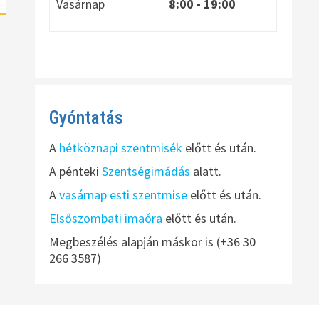
Vasárnap
8:00
- 19:00
Gyóntatás
A
hétköznapi szentmisék
előtt és után.
A pénteki
Szentségimádás
alatt.
A
vasárnap esti szentmise
előtt és után.
Elsőszombati imaóra
előtt és után.
Megbeszélés alapján máskor is (+36 30
266 3587)