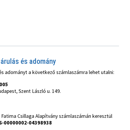
járulás és adomány
és adományt a következő számlaszámra lehet utalni:
005
udapest, Szent László u. 149.
 Fatima Csillaga Alapítvány számlaszámán keresztül
6-00000002-04398938