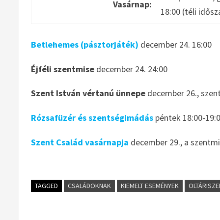
Vasárnap:
18:00 (téli idős
Betlehemes (pásztorjáték)
december 24. 16:00
Éjféli szentmise
december 24. 24:00
Szent István vértanú ünnepe
december 26., szent
Rózsafüzér és szentségimádás
péntek 18:00-19:
Szent Család vasárnapja
december 29., a szentm
TAGGED
CSALÁDOKNAK
KIEMELT ESEMÉNYEK
OLTÁRISZ