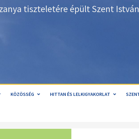
zanya tiszteletére épült Szent Istv
KÖZÖSSÉG
HITTAN ÉS LELKIGYAKORLAT
SZENT