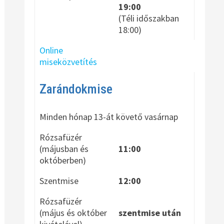
19:00
(Téli időszakban
18:00)
Online
miseközvetítés
Zarándokmise
Minden hónap 13-át követő vasárnap
Rózsafüzér
(májusban és
11:00
októberben)
Szentmise
12:00
Rózsafüzér
(május és október
szentmise után