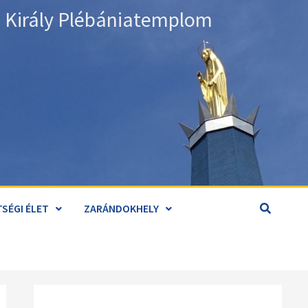
án Király Plébániatemplom
SÉGI ÉLET
ZARÁNDOKHELY