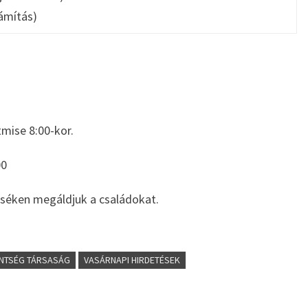
zámítás)
mise 8:00-kor.
00
iséken megáldjuk a családokat.
ENTSÉG TÁRSASÁG
VASÁRNAPI HIRDETÉSEK