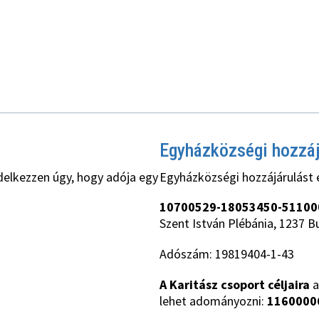
Egyházközségi hozzá
delkezzen úgy, hogy adója egy
Egyházközségi hozzájárulást 
10700529-18053450-51100
Szent István Plébánia, 1237 B
Adószám: 19819404-1-43
A Karitász csoport céljaira
a
lehet adományozni:
1160000