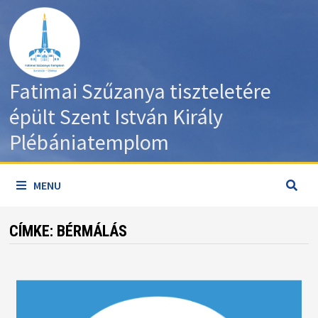
Skip
to
content
Fatimai Szűzanya tiszteletére
épült Szent István Király
Plébániatemplom
MENU
CÍMKE:
BÉRMÁLÁS