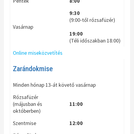
Péntek
8:00
9:30
(9:00-től rózsafüzér)
Vasárnap
19:00
(Téli időszakban 18:00)
Online miseközvetítés
Zarándokmise
Minden hónap 13-át követő vasárnap
Rózsafüzér
(májusban és
11:00
októberben)
Szentmise
12:00