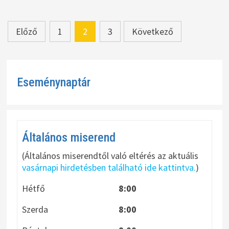
Bejegyzések
Előző
1
2
3
Következő
lapozása
Eseménynaptár
Általános miserend
(Általános miserendtől való eltérés az aktuális
vasárnapi hirdetésben található ide kattintva.
)
Hétfő
8:00
Szerda
8:00