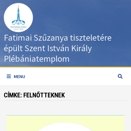
Skip
to
content
Fatimai Szűzanya tiszteletére
épült Szent István Király
Plébániatemplom
MENU
CÍMKE:
FELNŐTTEKNEK