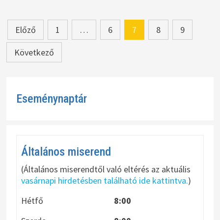
Bejegyzések
Előző
1
…
6
7
8
9
lapozása
Következő
Eseménynaptár
Általános miserend
(Általános miserendtől való eltérés az aktuális
vasárnapi hirdetésben található ide kattintva.
)
Hétfő
8:00