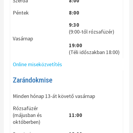
Szerda
8:00
Péntek
8:00
9:30
(9:00-től rózsafüzér)
Vasárnap
19:00
(Téli időszakban 18:00)
Online miseközvetítés
Zarándokmise
Minden hónap 13-át követő vasárnap
Rózsafüzér
(májusban és
11:00
októberben)