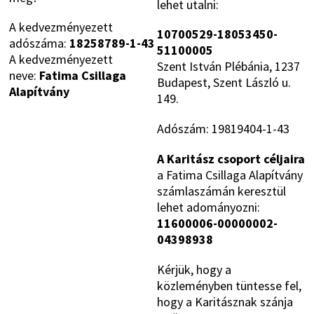
lehet utalni:
A kedvezményezett
10700529-18053450-
adószáma:
18258789-1-43
51100005
A kedvezményezett
Szent István Plébánia, 1237
neve:
Fatima Csillaga
Budapest, Szent László u.
Alapítvány
149.
Adószám: 19819404-1-43
A Karitász csoport céljaira
a Fatima Csillaga Alapítvány
számlaszámán keresztül
lehet adományozni:
11600006-00000002-
04398938
Kérjük, hogy a
közleményben tüntesse fel,
hogy a Karitásznak szánja