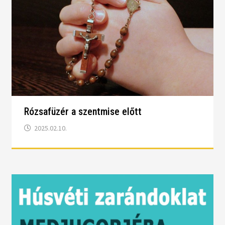
Rózsafüzér a szentmise előtt
2025.02.10.