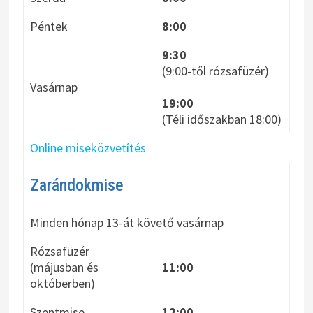
Péntek
8:00
9:30
(9:00-től rózsafüzér)
Vasárnap
19:00
(Téli időszakban 18:00)
Online miseközvetítés
Zarándokmise
Minden hónap 13-át követő vasárnap
Rózsafüzér
(májusban és
11:00
októberben)
Szentmise
12:00