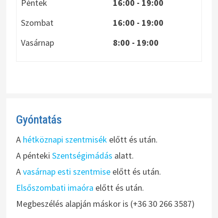
Péntek
16:00 - 19:00
Szombat
16:00 - 19:00
Vasárnap
8:00
- 19:00
Gyóntatás
A
hétköznapi szentmisék
előtt és után.
A pénteki
Szentségimádás
alatt.
A
vasárnap esti szentmise
előtt és után.
Elsőszombati imaóra
előtt és után.
Megbeszélés alapján máskor is (+36 30 266 3587)