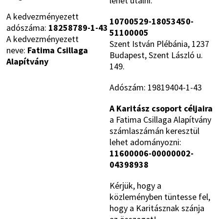
lehet utalni:
A kedvezményezett
10700529-18053450-
adószáma:
18258789-1-43
51100005
A kedvezményezett
Szent István Plébánia, 1237
neve:
Fatima Csillaga
Budapest, Szent László u.
Alapítvány
149.
Adószám: 19819404-1-43
A Karitász csoport céljaira
a Fatima Csillaga Alapítvány
számlaszámán keresztül
lehet adományozni:
11600006-00000002-
04398938
Kérjük, hogy a
közleményben tüntesse fel,
hogy a Karitásznak szánja