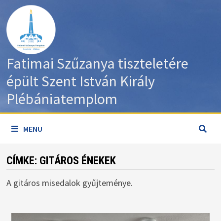
Skip
to
content
Fatimai Szűzanya tiszteletére
épült Szent István Király
Plébániatemplom
MENU
CÍMKE:
GITÁROS ÉNEKEK
A gitáros misedalok gyűjteménye.